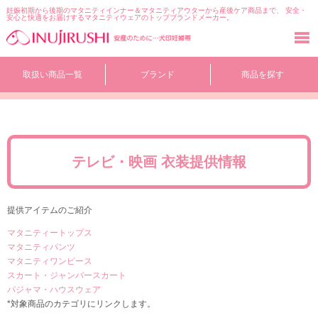
妊娠初期から後期のマタニティインナー＆マタニティアウターから産後ケア商品まで、 安全・
安心と快適をお届けするマタニティウェアのトップブランドメーカー。
コ
取扱い商品一覧
ブランド
商品を探す
ン
テ
ン
ツ
へ
移
テレビ・映画 衣装提供情報
動
提供アイテムのご紹介
マタニティートップス
マタニティパンツ
マタニティワンピース
スカート・ジャンバースカート
パジャマ・ハウスウェア
*対象商品のカテゴリにリンクします。