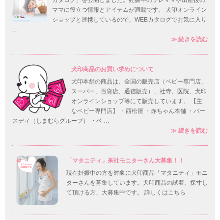
ママに役立つ情報とアイテムが満載です。 犬印オンライン
ショップと連携しているので、WEBカタログでお気に入り
…
20
≫
続きを読む
犬印商品のお買い求めについて
犬印本舗の商品は、全国の販売店（ベビー専門店、
スーパー、百貨店、通信販売）、社寺、医院、犬印
オンラインショップ等にて販売しています。 【主
なベビー専門店】 ・西松屋 ・赤ちゃん本舗 ・バー
スディ（しまむらグループ） ・ベ …
犬印
≫
続きを読む
「マタニティ」来社モニターさん大募集！！
現在妊娠中の方を対象に犬印商品「マタニティ」モニ
ターさんを募集しています。犬印商品の試着、採寸し
て頂ける方、大募集中です。 詳しくはこちら