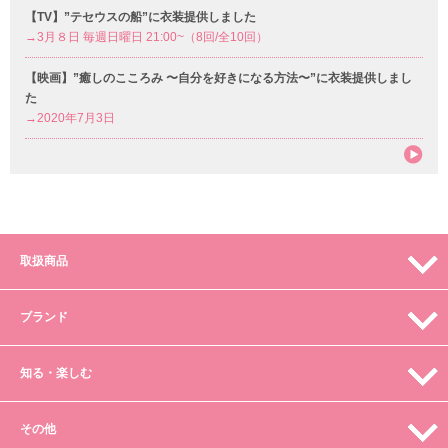
【TV】”テセウスの船”に衣装提供しました
→3月８日 毎週日曜日 21:00~（8回/全10回）
【映画】”癒しのこころみ 〜自分を好きになる方法〜”に衣装提供しまし
た
→2020年7月3日
取扱商品
ブランド
知る・楽しむ
その他