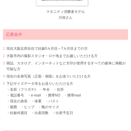
マタニティ消費者モデル
川俣さん
応募条件
現在大阪近郊在住で妊娠5カ月目～7カ月目までの方
大阪市内の撮影スタジオ・ロケ地までお越しいただける方
雑誌、カタログ、インターネットなど犬印が使用するすべての媒体に掲載が
可能な方
現在の全身写真（正面・側面）をお送りいただける方
下記サイズデータ等をお送りいただける方
・名前（フリガナ) ・年令 ・住所
・電話番号 ・e-mail ・携帯NO ・携帯mail
・現在の身長 ・体重 ・バスト
・腹囲 ・ヒップ ・靴のサイズ
・妊娠何週目 ・出産回数 ・出産予定日