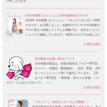
り申し上げます。
2026年春夏コレクション 犬印本舗WEBカタログ
2026年 犬印春夏コレクション「マタニティ＆ベビー WEB
カタログ」を公開しました。妊娠中のプレママや出産後の
ママに役立つ情報とアイテムが満載です。 犬印オンライン
ショップと連携しているので、WEBカタログでお気に入り
…
20
≫
続きを読む
犬印商品のお買い求めについて
犬印本舗の商品は、全国の販売店（ベビー専門店、
スーパー、百貨店、通信販売）、社寺、医院、犬印
オンラインショップ等にて販売しています。 【主
なベビー専門店】 ・西松屋 ・赤ちゃん本舗 ・バー
スディ（しまむらグループ） ・ベ …
犬印
≫
続きを読む
「マタニティ」来社モニターさん大募集！！
現在妊娠中の方を対象に犬印商品「マタニティ」モニ