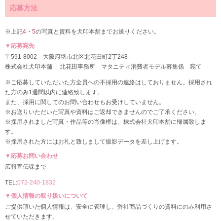
応募方法
※上記
4
・
5
の写真と資料を犬印本舗までお送りください。
▼応募宛先
〒591-8002 大阪府堺市北区北花田町2丁248
株式会社犬印本舗 北花田事務所 マタニティ消費者モデル募集係 宛て
※ご応募していただいた方全員への不採用の連絡はしておりません。採用され
た方のみ1週間以内に連絡致します。
また、採用に関してのお問い合わせもお受けしていません。
※お送りいただいた写真や資料はご返却できませんのでご了承ください。
※採用されました写真・作品等の肖像権は、株式会社犬印本舗に帰属致しま
す。
※採用された方にはお礼と致しまして撮影データを差し上げます。
▼応募お問い合わせ
広報宣伝課まで
TEL:
072-240-1832
▼個人情報の取り扱いについて
ご提供頂いた個人情報は、安全に管理し、弊社商品づくりの資料にのみ利用さ
せていただきます。