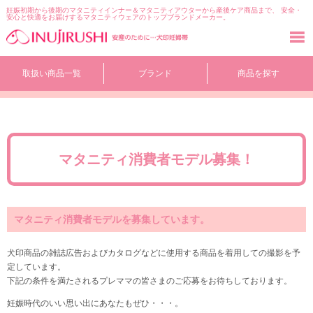
妊娠初期から後期のマタニティインナー＆マタニティアウターから産後ケア商品まで、 安全・
安心と快適をお届けするマタニティウェアのトップブランドメーカー。
コ
取扱い商品一覧
ブランド
商品を探す
ン
テ
ン
ツ
へ
移
マタニティ消費者モデル募集！
動
マタニティ消費者モデルを募集しています。
犬印商品の雑誌広告およびカタログなどに使用する商品を着用しての撮影を予
定しています。
下記の条件を満たされるプレママの皆さまのご応募をお待ちしております。
妊娠時代のいい思い出にあなたもぜひ・・・。