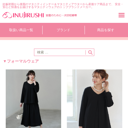
妊娠初期から後期のマタニティインナー＆マタニティアウターから産後ケア商品まで、 安全・
安心と快適をお届けするマタニティウェアのトップブランドメーカー。
コ
取扱い商品一覧
ブランド
商品を探す
ン
テ
ン
ツ
へ
移
フォーマルウェア
動