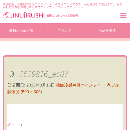
妊娠初期から後期のマタニティインナー＆マタニティアウターから産後ケア商品まで、 安全・
安心と快適をお届けするマタニティウェアのトップブランドメーカー。
コ
取扱い商品一覧
ブランド
商品を探す
ン
テ
ン
ツ
へ
移
動
2629816_ec07
公開日:
2026年3月16日
接触冷感衿付きパジャマ
フル
解像度 (500 × 600)
→
次へ