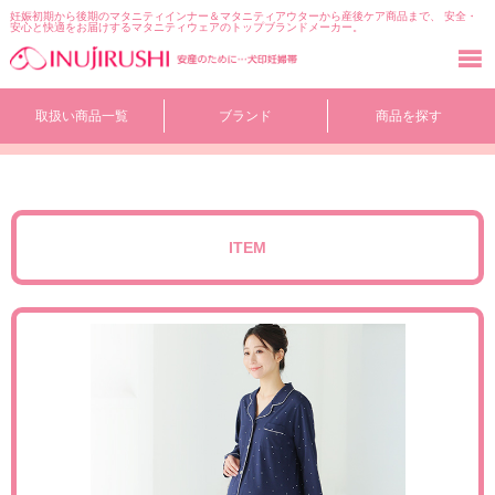
妊娠初期から後期のマタニティインナー＆マタニティアウターから産後ケア商品まで、 安全・
安心と快適をお届けするマタニティウェアのトップブランドメーカー。
コ
取扱い商品一覧
ブランド
商品を探す
ン
テ
ン
ツ
へ
移
ITEM
動