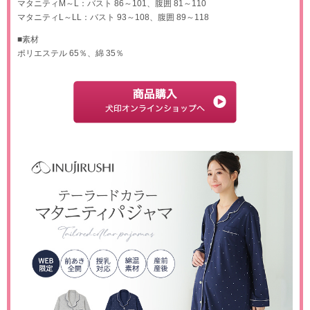
マタニティM～L：バスト 86～101、腹囲 81～110
マタニティL～LL：バスト 93～108、腹囲 89～118
■素材
ポリエステル 65％、綿 35％