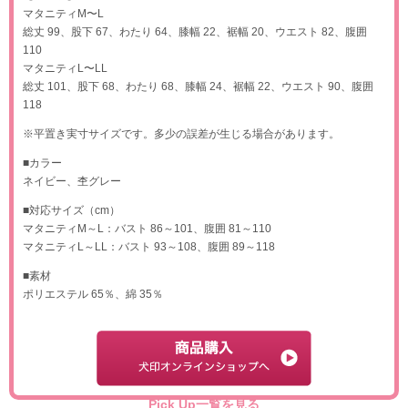
マタニティM〜L
総丈 99、股下 67、わたり 64、膝幅 22、裾幅 20、ウエスト 82、腹囲
110
マタニティL〜LL
総丈 101、股下 68、わたり 68、膝幅 24、裾幅 22、ウエスト 90、腹囲
118
※平置き実寸サイズです。多少の誤差が生じる場合があります。
■カラー
ネイビー、杢グレー
■対応サイズ（cm）
マタニティM～L：バスト 86～101、腹囲 81～110
マタニティL～LL：バスト 93～108、腹囲 89～118
■素材
ポリエステル 65％、綿 35％
Pick Up一覧を見る