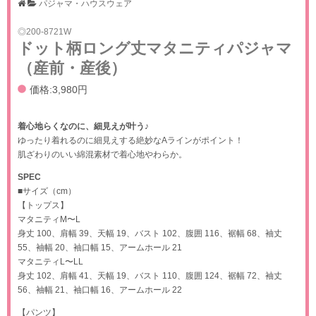
パジャマ・ハウスウェア
200-8721W
ドット柄ロング丈マタニティパジャマ
（産前・産後）
価格:3,980円
着心地らくなのに、細見えが叶う♪
ゆったり着れるのに細見えする絶妙なAラインがポイント！
肌ざわりのいい綿混素材で着心地やわらか。
SPEC
■サイズ（cm）
【トップス】
マタニティM〜L
身丈 100、肩幅 39、天幅 19、バスト 102、腹囲 116、裾幅 68、袖丈
55、袖幅 20、袖口幅 15、アームホール 21
マタニティL〜LL
身丈 102、肩幅 41、天幅 19、バスト 110、腹囲 124、裾幅 72、袖丈
56、袖幅 21、袖口幅 16、アームホール 22
【パンツ】