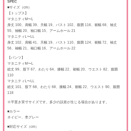
SPEC
■サイズ（cm）
【トップス】
マタニティM〜L
身丈 100、肩幅 39、天幅 19、バスト 102、腹囲 116、裾幅 68、袖丈
55、袖幅 20、袖口幅 15、アームホール 21
マタニティL〜LL
身丈 102、肩幅 41、天幅 19、バスト 110、腹囲 124、裾幅 72、袖丈
56、袖幅 21、袖口幅 16、アームホール 22
【パンツ】
マタニティM〜L
総丈 99、股下 67、わたり 64、膝幅 22、裾幅 20、ウエスト 82、腹囲
110
マタニティL〜LL
総丈 101、股下 68、わたり 68、膝幅 24、裾幅 22、ウエスト 90、腹囲
118
※平置き実寸サイズです。多少の誤差が生じる場合があります。
■カラー
ネイビー、杢グレー
■対応サイズ（cm）