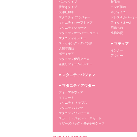
パンツタイプ
短肌着
腹巻きタイプ
コンビ肌着
犬印妊婦帯
ボディミニ
マタニティ ブラジャー
ドレス＆カバーオ
マタニティハーフトップ
フィットオール
マタニティショーツ
羽織もの
マタニティオーバーショーツ
小物雑貨
マタニティインナー
ストッキング・タイツ類
マチュア
入院準備品
インナー
ボディケア
アウター
マタニティ便利グッズ
産後リフォームインナー
マタニティパジャマ
マタニティアウター
フォーマルウェア
ママコート
マタニティ トップス
マタニティパンツ
マタニティワンピース
スカート・ジャンバースカート
マザーズバッグ・母子手帳ケース