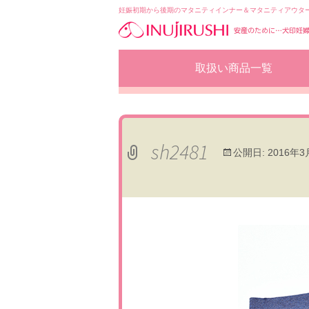
妊娠初期から後期のマタニティインナー＆マタニティアウタ
コ
取扱い商品一覧
ン
テ
ン
ツ
へ
移
sh2481
公開日:
2016年3
動