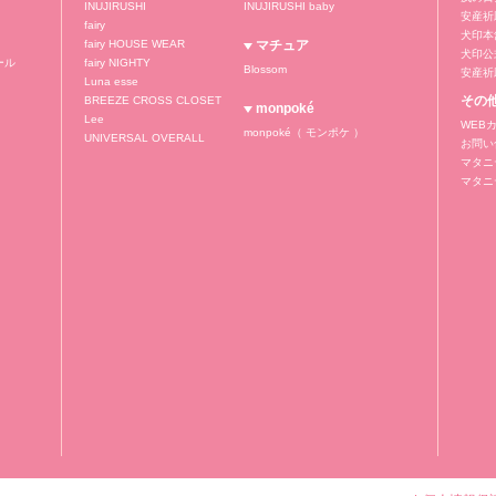
INUJIRUSHI
INUJIRUSHI baby
安産祈
fairy
犬印本
fairy HOUSE WEAR
マチュア
犬印公式
ール
fairy NIGHTY
Blossom
安産祈
Luna esse
その
BREEZE CROSS CLOSET
monpoké
Lee
WEB
monpoké（ モンポケ ）
UNIVERSAL OVERALL
お問い
マタニ
マタニ