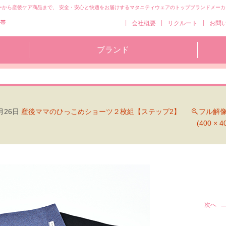
ーから産後ケア商品まで、 安全・安心と快適をお届けするマタニティウェアのトップブランドメーカ
コ
会社概要
リクルート
お問
ン
テ
ブランド
ン
ツ
へ
移
動
月26日
産後ママのひっこめショーツ２枚組【ステップ2】
フル解
(400 × 4
次へ