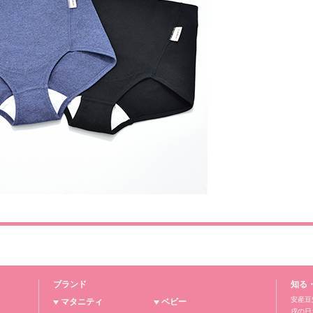
ブランド
知る
安産豆
マタニティ
ベビー
戌の日