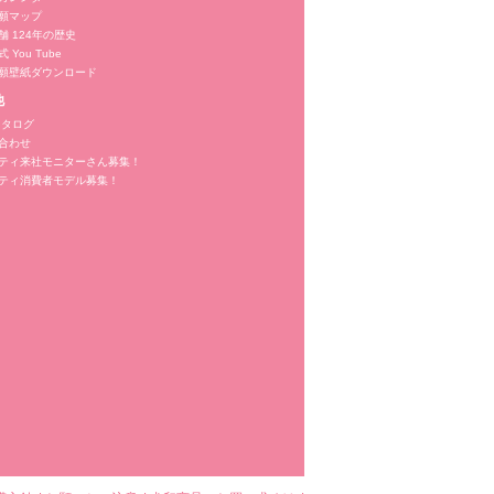
願マップ
舗 124年の歴史
 You Tube
願壁紙ダウンロード
他
カタログ
合わせ
ティ来社モニターさん募集！
ティ消費者モデル募集！