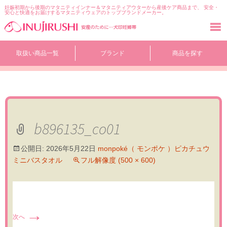
妊娠初期から後期のマタニティインナー＆マタニティアウターから産後ケア商品まで、 安全・
安心と快適をお届けするマタニティウェアのトップブランドメーカー。
コ
取扱い商品一覧
ブランド
商品を探す
ン
テ
ン
ツ
へ
移
動
b896135_co01
公開日:
2026年5月22日
monpoké（ モンポケ ）ピカチュウ
ミニバスタオル
フル解像度 (500 × 600)
→
次へ