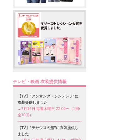
テレビ・映画 衣装提供情報
【TV】”アンサング・シンデレラ”に
衣装提供しました
→7月16日 毎週木曜日 22:00〜（1回/
全10回）
【TV】”テセウスの船”に衣装提供し
ました