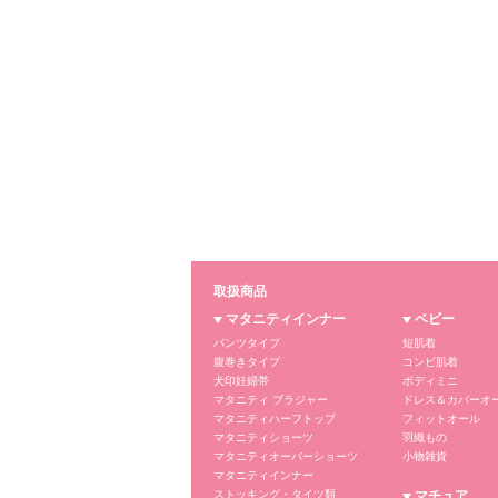
取扱商品
マタニティインナー
ベビー
パンツタイプ
短肌着
腹巻きタイプ
コンビ肌着
犬印妊婦帯
ボディミニ
マタニティ ブラジャー
ドレス＆カバーオ
マタニティハーフトップ
フィットオール
マタニティショーツ
羽織もの
マタニティオーバーショーツ
小物雑貨
マタニティインナー
ストッキング・タイツ類
マチュア