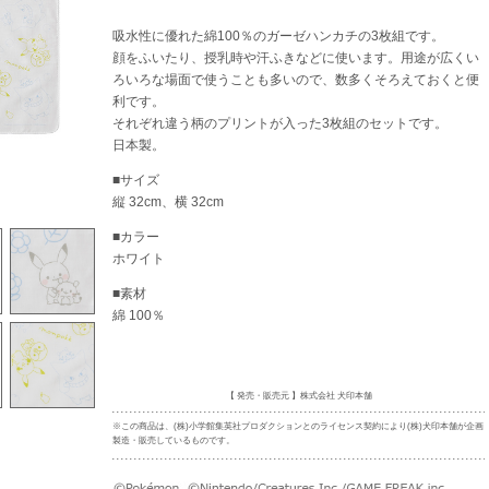
吸水性に優れた綿100％のガーゼハンカチの3枚組です。
顔をふいたり、授乳時や汗ふきなどに使います。用途が広くい
ろいろな場面で使うことも多いので、数多くそろえておくと便
利です。
それぞれ違う柄のプリントが入った3枚組のセットです。
日本製。
■サイズ
縦 32cm、横 32cm
■カラー
ホワイト
■素材
綿 100％
【 発売・販売元 】株式会社 犬印本舗
※この商品は、(株)小学館集英社プロダクションとのライセンス契約により(株)犬印本舗が企画
製造・販売しているものです。