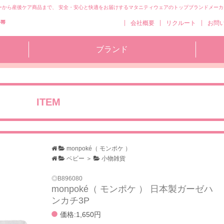
ーから産後ケア商品まで、 安全・安心と快適をお届けするマタニティウェアのトップブランドメーカ
コ
会社概要
リクルート
お問
ン
テ
ブランド
ン
ツ
へ
移
動
ITEM
monpoké（ モンポケ ）
ベビー
＞
小物雑貨
B896080
monpoké（ モンポケ ） 日本製ガーゼハ
ンカチ3P
価格:1,650円