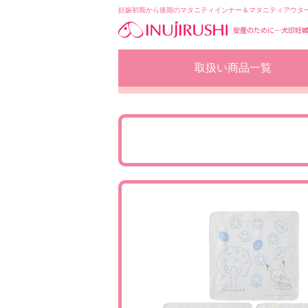
妊娠初期から後期のマタニティインナー＆マタニティアウタ
コ
取扱い商品一覧
ン
テ
ン
ツ
へ
移
動