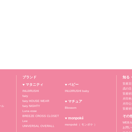
ブランド
知る
安産豆
マタニティ
ベビー
戌の日
INUJIRUSHI
INUJIRUSHI baby
安産祈
fairy
犬印本
fairy HOUSE WEAR
マチュア
犬印公式
ール
fairy NIGHTY
Blossom
安産祈
Luna esse
その
BREEZE CROSS CLOSET
monpoké
Lee
WEB
monpoké（ モンポケ ）
UNIVERSAL OVERALL
お問い