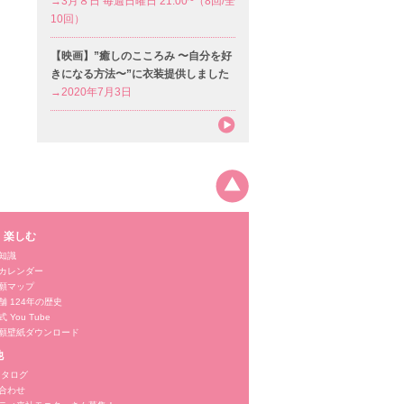
→3月８日 毎週日曜日 21:00~（8回/全
10回）
【映画】”癒しのこころみ 〜自分を好
きになる方法〜”に衣装提供しました
→2020年7月3日
・楽しむ
知識
カレンダー
願マップ
舗 124年の歴史
 You Tube
願壁紙ダウンロード
他
カタログ
合わせ