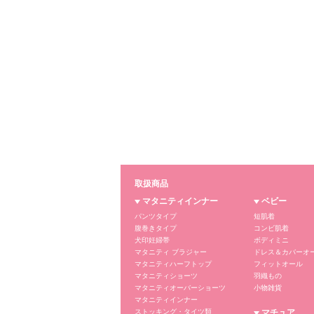
取扱商品
マタニティインナー
ベビー
パンツタイプ
短肌着
腹巻きタイプ
コンビ肌着
犬印妊婦帯
ボディミニ
マタニティ ブラジャー
ドレス＆カバーオ
マタニティハーフトップ
フィットオール
マタニティショーツ
羽織もの
マタニティオーバーショーツ
小物雑貨
マタニティインナー
ストッキング・タイツ類
マチュア