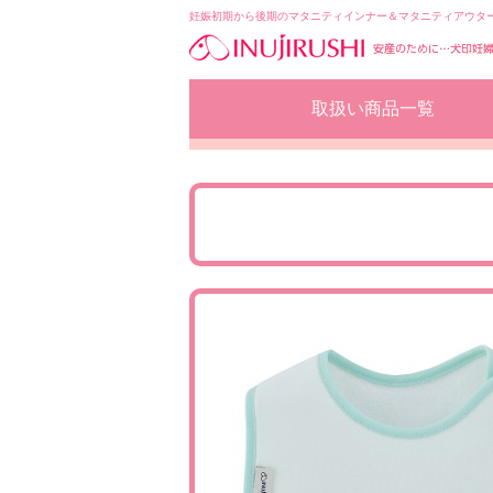
妊娠初期から後期のマタニティインナー＆マタニティアウタ
コ
取扱い商品一覧
ン
テ
ン
ツ
へ
移
動