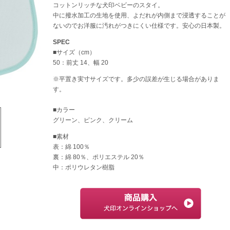
コットンリッチな犬印ベビーのスタイ。
中に撥水加工の生地を使用、よだれが内側まで浸透することが
ないのでお洋服に汚れがつきにくい仕様です。安心の日本製。
SPEC
■サイズ（cm）
50：前丈 14、幅 20
※平置き実寸サイズです。多少の誤差が生じる場合がありま
す。
■カラー
グリーン、ピンク、クリーム
■素材
表：綿 100％
裏：綿 80％、ポリエステル 20％
中：ポリウレタン樹脂