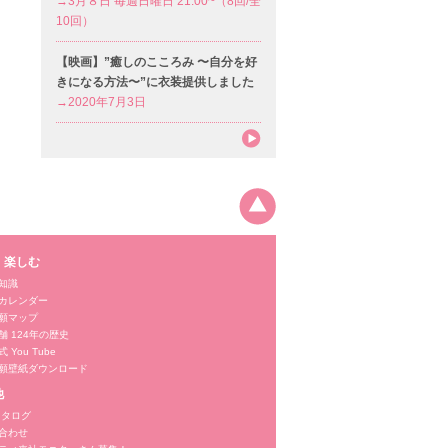
→3月８日 毎週日曜日 21:00~（8回/全
10回）
【映画】”癒しのこころみ 〜自分を好
きになる方法〜”に衣装提供しました
→2020年7月3日
・楽しむ
知識
カレンダー
願マップ
舗 124年の歴史
 You Tube
願壁紙ダウンロード
他
カタログ
合わせ