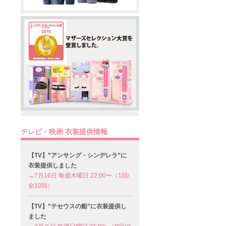
テレビ・映画 衣装提供情報
【TV】”アンサング・シンデレラ”に
衣装提供しました
→7月16日 毎週木曜日 22:00〜（1回/
全10回）
【TV】”テセウスの船”に衣装提供し
ました