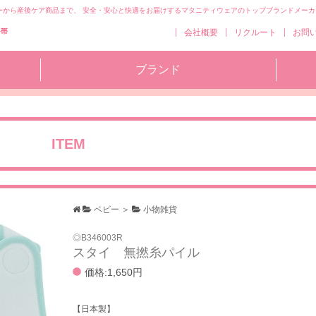
ーから産後ケア商品まで、 安全・安心と快適をお届けするマタニティウェアのトップブランドメーカ
コ
会社概要
リクルート
お問
ン
テ
ブランド
ン
ツ
へ
移
動
ITEM
ベビー
＞
小物雑貨
B346003R
スタイ 無撚糸パイル
価格:1,650円
【日本製】