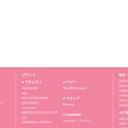
ブランド
知る
安産豆
マタニティ
ベビー
戌の日
INUJIRUSHI
INUJIRUSHI baby
安産祈
fairy
犬印本
fairy HOUSE WEAR
マチュア
犬印公式
ール
fairy NIGHTY
Blossom
安産祈
Luna esse
その
BREEZE CROSS CLOSET
monpoké
Lee
WEB
monpoké（ モンポケ ）
UNIVERSAL OVERALL
お問い