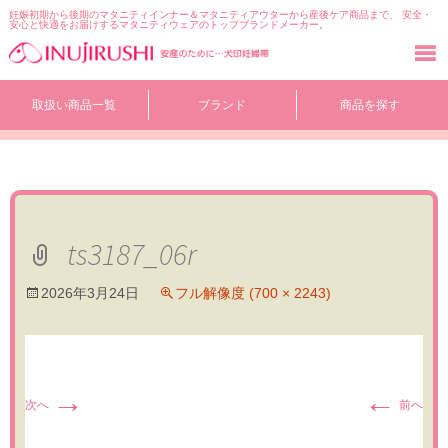
妊娠初期から後期のマタニティインナー＆マタニティアウターから産後ケア商品まで、 安全・
安心と快適をお届けするマタニティウェアのトップブランドメーカー。
コ
取扱い商品一覧
ブランド
商品を探す
ン
テ
ン
ツ
へ
移
動
ts3187_06r
2026年3月24日
フル解像度 (700 × 2243)
→
←
次へ
前へ