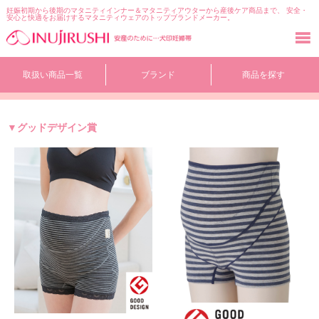
妊娠初期から後期のマタニティインナー＆マタニティアウターから産後ケア商品まで、 安全・
安心と快適をお届けするマタニティウェアのトップブランドメーカー。
コ
取扱い商品一覧
ブランド
商品を探す
ン
テ
ン
ツ
グッドデザイン賞
へ
移
動