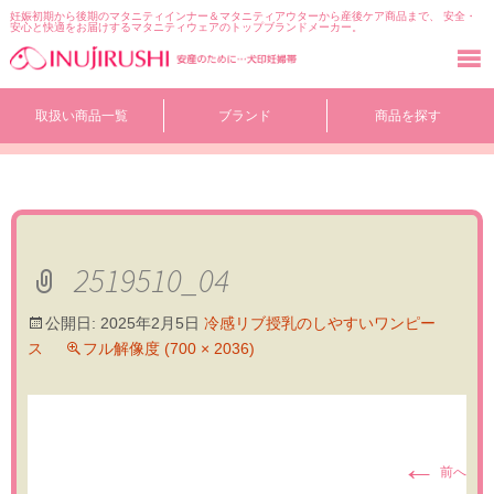
妊娠初期から後期のマタニティインナー＆マタニティアウターから産後ケア商品まで、 安全・
安心と快適をお届けするマタニティウェアのトップブランドメーカー。
コ
取扱い商品一覧
ブランド
商品を探す
ン
テ
ン
ツ
へ
移
動
2519510_04
公開日:
2025年2月5日
冷感リブ授乳のしやすいワンピー
ス
フル解像度 (700 × 2036)
←
前へ