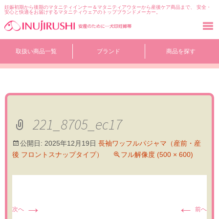
妊娠初期から後期のマタニティインナー＆マタニティアウターから産後ケア商品まで、 安全・
安心と快適をお届けするマタニティウェアのトップブランドメーカー。
コ
取扱い商品一覧
ブランド
商品を探す
ン
テ
ン
ツ
へ
移
動
221_8705_ec17
公開日:
2025年12月19日
長袖ワッフルパジャマ（産前・産
後 フロントスナップタイプ）
フル解像度 (500 × 600)
→
←
次へ
前へ