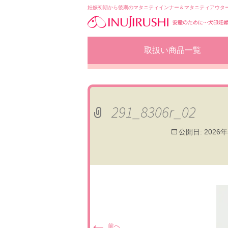
妊娠初期から後期のマタニティインナー＆マタニティアウタ
コ
取扱い商品一覧
ン
テ
ン
ツ
へ
移
291_8306r_02
動
公開日:
2026
←
前へ