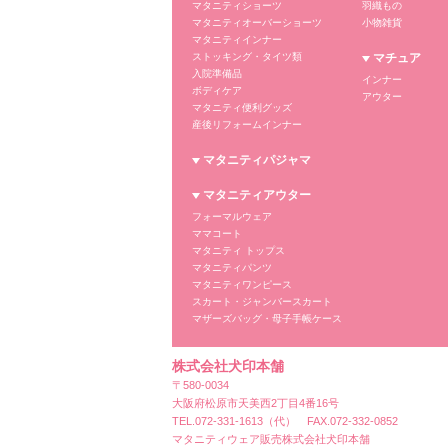
マタニティショーツ
羽織もの
マタニティオーバーショーツ
小物雑貨
マタニティインナー
ストッキング・タイツ類
マチュア
入院準備品
インナー
ボディケア
アウター
マタニティ便利グッズ
産後リフォームインナー
マタニティパジャマ
マタニティアウター
フォーマルウェア
ママコート
マタニティ トップス
マタニティパンツ
マタニティワンピース
スカート・ジャンバースカート
マザーズバッグ・母子手帳ケース
株式会社犬印本舗
〒580-0034
大阪府松原市天美西2丁目4番16号
TEL.072-331-1613（代） FAX.072-332-0852
マタニティウェア販売株式会社犬印本舗