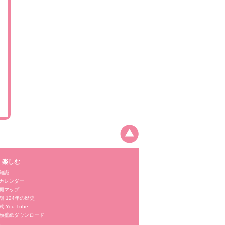
・楽しむ
知識
カレンダー
願マップ
舗 124年の歴史
 You Tube
願壁紙ダウンロード