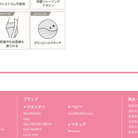
ブランド
知る
安産豆
マタニティ
ベビー
戌の日
INUJIRUSHI
INUJIRUSHI baby
安産祈
fairy
犬印本
fairy HOUSE WEAR
マチュア
犬印公式
ール
fairy NIGHTY
Blossom
安産祈
Luna esse