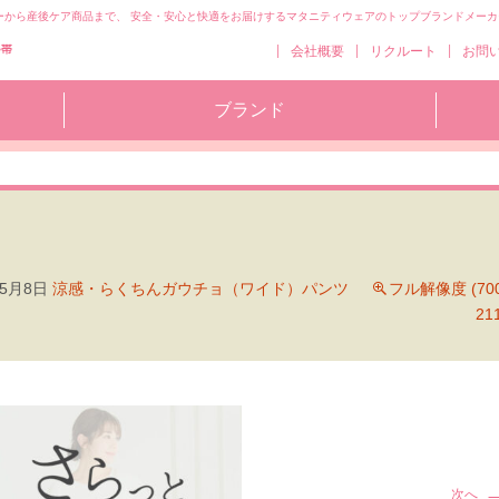
ーから産後ケア商品まで、 安全・安心と快適をお届けするマタニティウェアのトップブランドメーカ
コ
会社概要
リクルート
お問
ン
テ
ブランド
ン
ツ
へ
移
動
年5月8日
涼感・らくちんガウチョ（ワイド）パンツ
フル解像度 (700
21
次へ