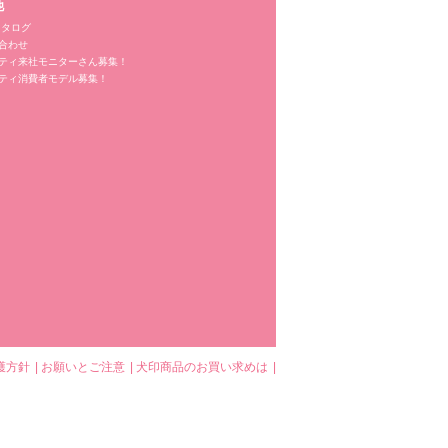
他
カタログ
合わせ
ティ来社モニターさん募集！
ティ消費者モデル募集！
護方針
お願いとご注意
犬印商品のお買い求めは