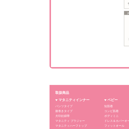
取扱商品
マタニティインナー
ベビー
パンツタイプ
短肌着
腹巻きタイプ
コンビ肌着
犬印妊婦帯
ボディミニ
マタニティ ブラジャー
ドレス＆カバーオ
マタニティハーフトップ
フィットオール