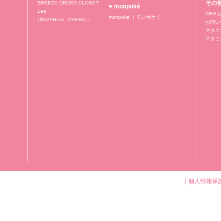
その
BREEZE CROSS CLOSET
monpoké
Lee
WEB
monpoké（ モンポケ ）
UNIVERSAL OVERALL
お問い
マタニ
マタニ
個人情報保