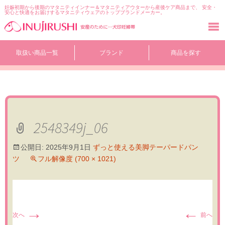
妊娠初期から後期のマタニティインナー＆マタニティアウターから産後ケア商品まで、 安全・
安心と快適をお届けするマタニティウェアのトップブランドメーカー。
コ
取扱い商品一覧
ブランド
商品を探す
ン
テ
ン
ツ
へ
移
動
2548349j_06
公開日:
2025年9月1日
ずっと使える美脚テーパードパン
ツ
フル解像度 (700 × 1021)
→
←
次へ
前へ