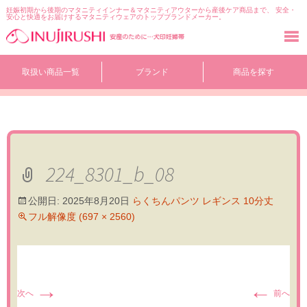
妊娠初期から後期のマタニティインナー＆マタニティアウターから産後ケア商品まで、 安全・
安心と快適をお届けするマタニティウェアのトップブランドメーカー。
コ
取扱い商品一覧
ブランド
商品を探す
ン
テ
ン
ツ
へ
移
動
224_8301_b_08
公開日:
2025年8月20日
らくちんパンツ レギンス 10分丈
フル解像度 (697 × 2560)
→
←
次へ
前へ