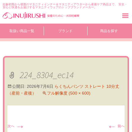
妊娠初期から後期のマタニティインナー＆マタニティアウターから産後ケア商品まで、 安全・
安心と快適をお届けするマタニティウェアのトップブランドメーカー。
コ
取扱い商品一覧
ブランド
商品を探す
ン
テ
ン
ツ
へ
移
動
224_8304_ec14
公開日:
2026年7月6日
らくちんパンツ ストレート 10分丈
（産前・産後）
フル解像度 (500 × 600)
→
←
次へ
前へ