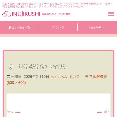
妊娠初期から後期のマタニティインナー＆マタニティアウターから産後ケア商品まで、 安全・
安心と快適をお届けするマタニティウェアのトップブランドメーカー。
コ
取扱い商品一覧
ブランド
商品を探す
ン
テ
ン
ツ
へ
移
動
1614316q_ec03
公開日:
2026年2月10日
らくちんレギンス
フル解像度
(500 × 600)
→
←
次へ
前へ