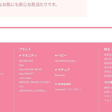
ブランド
知る
安産豆
マタニティ
ベビー
戌の日
INUJIRUSHI
INUJIRUSHI baby
安産祈
fairy
犬印本
fairy HOUSE WEAR
マチュア
犬印公式
ール
fairy NIGHTY
Blossom
安産祈
Luna esse
その
BREEZE CROSS CLOSET
monpoké
Lee
WEB
monpoké（ モンポケ ）
UNIVERSAL OVERALL
お問い
マタニ
マタニ