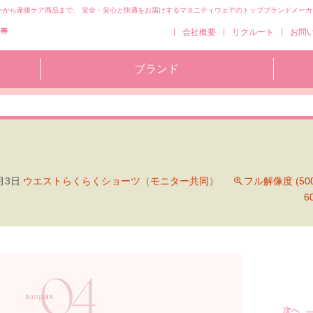
ーから産後ケア商品まで、 安全・安心と快適をお届けするマタニティウェアのトップブランドメーカ
コ
会社概要
リクルート
お問
ン
テ
ブランド
ン
ツ
へ
移
動
月3日
ウエストらくらくショーツ（モニター共同）
フル解像度 (500
6
次へ