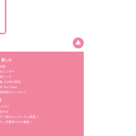
・楽しむ
知識
カレンダー
願マップ
舗 124年の歴史
 You Tube
願壁紙ダウンロード
他
カタログ
合わせ
ティ来社モニターさん募集！
ティ消費者モデル募集！