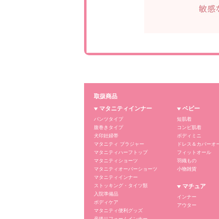
取扱商品
マタニティインナー
ベビー
パンツタイプ
短肌着
腹巻きタイプ
コンビ肌着
犬印妊婦帯
ボディミニ
マタニティ ブラジャー
ドレス＆カバーオ
マタニティハーフトップ
フィットオール
マタニティショーツ
羽織もの
マタニティオーバーショーツ
小物雑貨
マタニティインナー
ストッキング・タイツ類
マチュア
入院準備品
インナー
ボディケア
アウター
マタニティ便利グッズ
産後リフォームインナー