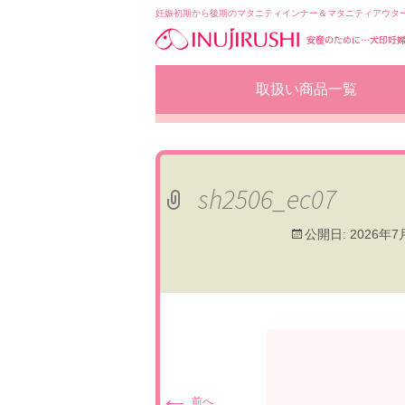
妊娠初期から後期のマタニティインナー＆マタニティアウタ
コ
取扱い商品一覧
ン
テ
ン
ツ
へ
移
sh2506_ec07
動
公開日:
2026年7
←
前へ