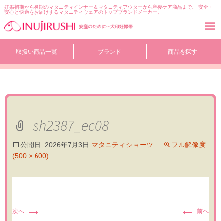
妊娠初期から後期のマタニティインナー＆マタニティアウターから産後ケア商品まで、 安全・
安心と快適をお届けするマタニティウェアのトップブランドメーカー。
コ
取扱い商品一覧
ブランド
商品を探す
ン
テ
ン
ツ
へ
移
動
sh2387_ec08
公開日:
2026年7月3日
マタニティショーツ
フル解像度
(500 × 600)
→
←
次へ
前へ