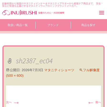
妊娠初期から後期のマタニティインナー＆マタニティアウターから産後ケア商品まで、 安全・
安心と快適をお届けするマタニティウェアのトップブランドメーカー。
コ
取扱い商品一覧
ブランド
商品を探す
ン
テ
ン
ツ
へ
移
動
sh2387_ec04
公開日:
2026年7月3日
マタニティショーツ
フル解像度
(500 × 600)
→
←
次へ
前へ