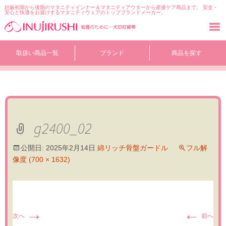
妊娠初期から後期のマタニティインナー＆マタニティアウターから産後ケア商品まで、 安全・
安心と快適をお届けするマタニティウェアのトップブランドメーカー。
コ
取扱い商品一覧
ブランド
商品を探す
ン
テ
ン
ツ
へ
移
動
g2400_02
公開日:
2025年2月14日
綿リッチ骨盤ガードル
フル解
像度 (700 × 1632)
→
←
次へ
前へ