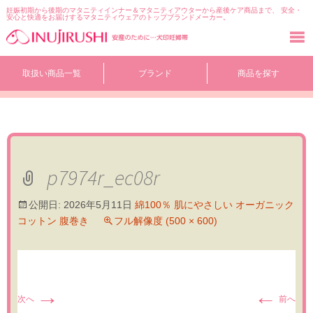
妊娠初期から後期のマタニティインナー＆マタニティアウターから産後ケア商品まで、 安全・
安心と快適をお届けするマタニティウェアのトップブランドメーカー。
コ
取扱い商品一覧
ブランド
商品を探す
ン
テ
ン
ツ
へ
移
動
p7974r_ec08r
公開日:
2026年5月11日
綿100％ 肌にやさしい オーガニック
コットン 腹巻き
フル解像度 (500 × 600)
→
←
次へ
前へ