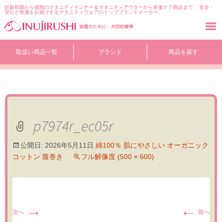
妊娠初期から後期のマタニティインナー＆マタニティアウターから産後ケア商品まで、 安全・
安心と快適をお届けするマタニティウェアのトップブランドメーカー。
コ
取扱い商品一覧
ブランド
商品を探す
ン
テ
ン
ツ
へ
移
動
p7974r_ec05r
公開日:
2026年5月11日
綿100％ 肌にやさしい オーガニック
コットン 腹巻き
フル解像度 (500 × 600)
→
←
次へ
前へ