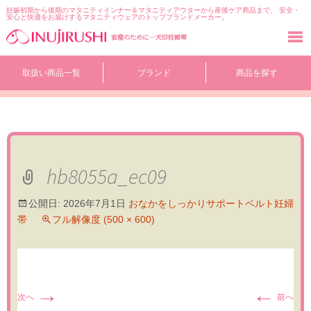
妊娠初期から後期のマタニティインナー＆マタニティアウターから産後ケア商品まで、 安全・
安心と快適をお届けするマタニティウェアのトップブランドメーカー。
コ
取扱い商品一覧
ブランド
商品を探す
ン
テ
ン
ツ
へ
移
動
hb8055a_ec09
公開日:
2026年7月1日
おなかをしっかりサポートベルト妊婦
帯
フル解像度 (500 × 600)
→
←
次へ
前へ