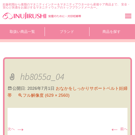
妊娠初期から後期のマタニティインナー＆マタニティアウターから産後ケア商品まで、 安全・
安心と快適をお届けするマタニティウェアのトップブランドメーカー。
コ
取扱い商品一覧
ブランド
商品を探す
ン
テ
ン
ツ
へ
移
動
hb8055a_04
公開日:
2026年7月1日
おなかをしっかりサポートベルト妊婦
帯
フル解像度 (629 × 2560)
→
←
次へ
前へ