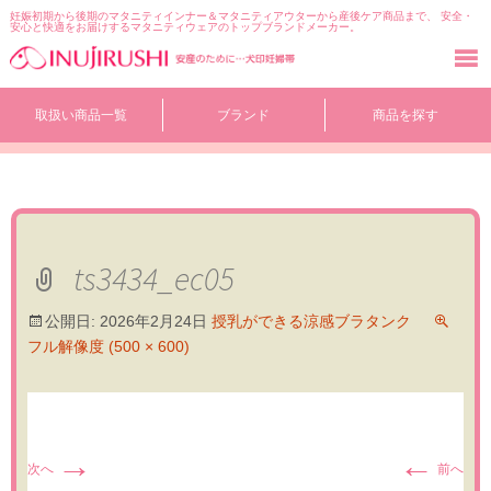
妊娠初期から後期のマタニティインナー＆マタニティアウターから産後ケア商品まで、 安全・
安心と快適をお届けするマタニティウェアのトップブランドメーカー。
コ
取扱い商品一覧
ブランド
商品を探す
ン
テ
ン
ツ
へ
移
動
ts3434_ec05
公開日:
2026年2月24日
授乳ができる涼感ブラタンク
フル解像度 (500 × 600)
→
←
次へ
前へ