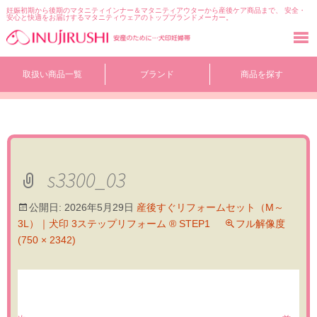
妊娠初期から後期のマタニティインナー＆マタニティアウターから産後ケア商品まで、 安全・
安心と快適をお届けするマタニティウェアのトップブランドメーカー。
コ
取扱い商品一覧
ブランド
商品を探す
ン
テ
ン
ツ
へ
移
動
s3300_03
公開日:
2026年5月29日
産後すぐリフォームセット（M～
3L）｜犬印 3ステップリフォーム ® STEP1
フル解像度
(750 × 2342)