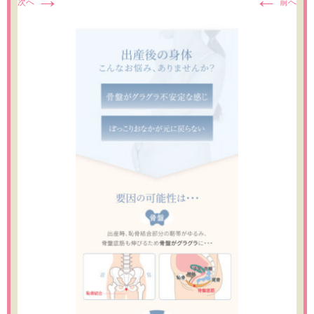
→
←
次へ
前へ