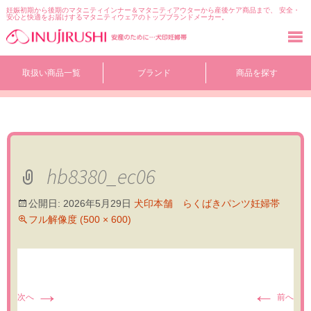
妊娠初期から後期のマタニティインナー＆マタニティアウターから産後ケア商品まで、 安全・
安心と快適をお届けするマタニティウェアのトップブランドメーカー。
コ
取扱い商品一覧
ブランド
商品を探す
ン
テ
ン
ツ
へ
移
動
hb8380_ec06
公開日:
2026年5月29日
犬印本舗 らくばきパンツ妊婦帯
フル解像度 (500 × 600)
→
←
次へ
前へ