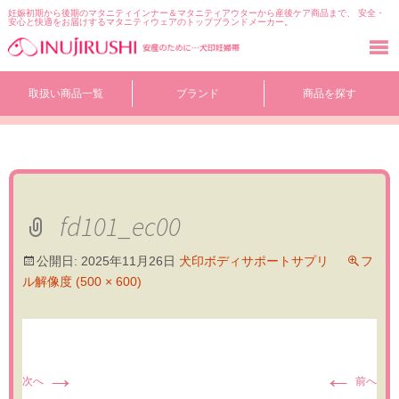
妊娠初期から後期のマタニティインナー＆マタニティアウターから産後ケア商品まで、 安全・
安心と快適をお届けするマタニティウェアのトップブランドメーカー。
コ
取扱い商品一覧
ブランド
商品を探す
ン
テ
ン
ツ
へ
移
動
fd101_ec00
公開日:
2025年11月26日
犬印ボディサポートサプリ
フ
ル解像度 (500 × 600)
→
←
次へ
前へ