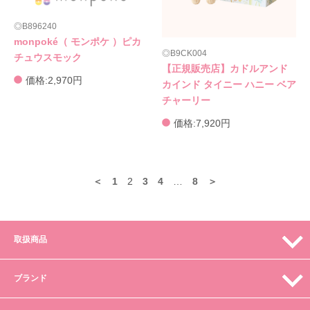
B896240
monpoké（ モンポケ ）ピカ
B9CK004
チュウスモック
【正規販売店】カドルアンド
価格:2,970円
カインド タイニー ハニー ベア
チャーリー
価格:7,920円
＜
1
2
3
4
…
8
＞
取扱商品
ブランド