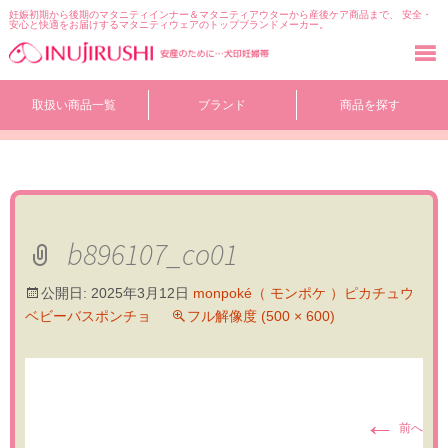
妊娠初期から後期のマタニティインナー＆マタニティアウターから産後ケア商品まで、 安全・
安心と快適をお届けするマタニティウェアのトップブランドメーカー。
コ
取扱い商品一覧
ブランド
商品を探す
ン
テ
ン
ツ
へ
移
動
b896107_co01
公開日:
2025年3月12日
monpoké（ モンポケ ）ピカチュウ
ベビーバスポンチョ
フル解像度 (500 × 600)
←
前へ