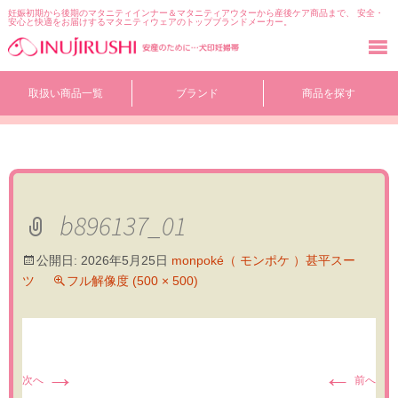
妊娠初期から後期のマタニティインナー＆マタニティアウターから産後ケア商品まで、 安全・
安心と快適をお届けするマタニティウェアのトップブランドメーカー。
コ
取扱い商品一覧
ブランド
商品を探す
ン
テ
ン
ツ
へ
移
動
b896137_01
公開日:
2026年5月25日
monpoké（ モンポケ ）甚平スー
ツ
フル解像度 (500 × 500)
→
←
次へ
前へ