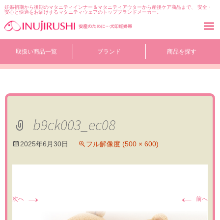
妊娠初期から後期のマタニティインナー＆マタニティアウターから産後ケア商品まで、 安全・
安心と快適をお届けするマタニティウェアのトップブランドメーカー。
コ
取扱い商品一覧
ブランド
商品を探す
ン
テ
ン
ツ
へ
移
動
b9ck003_ec08
2025年6月30日
フル解像度 (500 × 600)
→
←
次へ
前へ