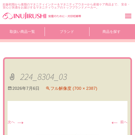
妊娠初期から後期のマタニティインナー＆マタニティアウターから産後ケア商品まで、 安全・
安心と快適をお届けするマタニティウェアのトップブランドメーカー。
コ
取扱い商品一覧
ブランド
商品を探す
ン
テ
ン
ツ
へ
移
動
224_8304_03
2026年7月6日
フル解像度 (700 × 2387)
→
←
次へ
前へ